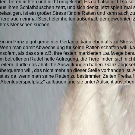
den Tieren richten und nicht umgekehrt. Es darf also nicht so s
aus ihren Schlafhäuschen zerrt, und sich denkt: jetzt spielt 'ma
belästigen, ist ein großer Stress für die Ratten und kann auc
Tiere auch einmal Steicheleinheiten außerhalb der gewohnten Z
ihres Menschen suchen.
Ein im Prinzip gut gemeinter Gedanke kann ebenfalls zu Stress f
Wenn man damit Abwechslung für seine Ratten schaffen will, k
insofern, als dass sie z.B. ihre festen, markierten Laufwege be
im betroffenen Rudel helle Aufregung, die Tiere finden sich nic
Leitern, dürfte das ähnliche Auswirkungen haben. Ganz abgeseh
überqueren will, das nicht mehr an dieser Stelle vorhanden ist.
ist es da, wenn man seine Ratten zu bestimmten Zeiten Freilauf 
"Abenteuerspielplatz" aufbauen und sie unter Aufsicht austoben