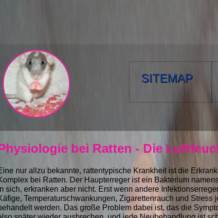
SITEMAP
Physiologie bei Ratten - Die Luftfeuc
Eine nur allzu bekannte, rattentypische Krankheit ist die Erkr
Komplex bei Ratten. Der Haupterreger ist ein Bakterium namens 
in sich, erkranken aber nicht. Erst wenn andere Infektionserre
Käfige, Temperaturschwankungen, Zigarettenrauch und Stress jed
behandelt werden. Das große Problem dabei ist, das die Sympto
also später wieder ausbrechen, und jede Neubehandlung ist schw