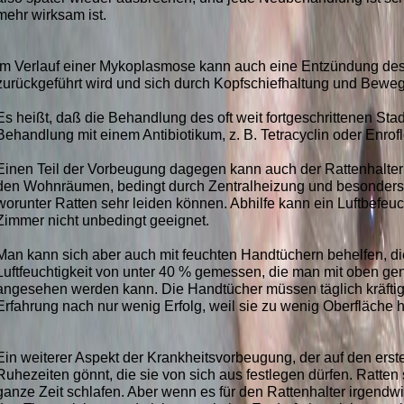
mehr wirksam ist.
Im Verlauf einer Mykoplasmose kann auch eine Entzündung des O
zurückgeführt wird und sich durch Kopfschiefhaltung und Bewe
Es heißt, daß die Behandlung des oft weit fortgeschrittenen Sta
Behandlung mit einem Antibiotikum, z. B. Tetracyclin oder Enrof
Einen Teil der Vorbeugung dagegen kann auch der Rattenhalter s
den Wohnräumen, bedingt durch Zentralheizung und besonders im
worunter Ratten sehr leiden können. Abhilfe kann ein Luftbefeuc
Zimmer nicht unbedingt geeignet.
Man kann sich aber auch mit feuchten Handtüchern behelfen, di
Luftfeuchtigkeit von unter 40 % gemessen, die man mit oben g
angesehen werden kann. Die Handtücher müssen täglich kräftig 
Erfahrung nach nur wenig Erfolg, weil sie zu wenig Oberfläche 
Ein weiterer Aspekt der Krankheitsvorbeugung, der auf den erste
Ruhezeiten gönnt, die sie von sich aus festlegen dürfen. Ratten
ganze Zeit schlafen. Aber wenn es für den Rattenhalter irgendwie m